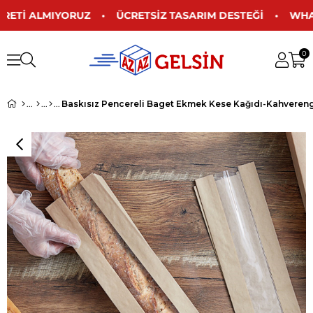
 ÜCRETİ ALMIYORUZ • ÜCRETSİZ TASARIM DESTEĞİ • WHAT
0