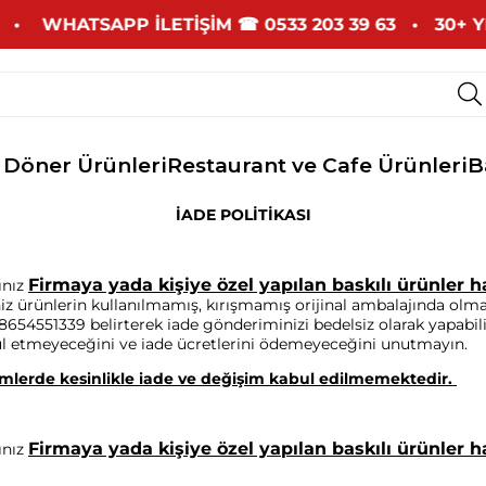
• WHATSAPP İLETİŞİM
☎
0533 203 39 63 •
30+ YILLI
 Döner Ürünleri
Restaurant ve Cafe Ürünleri
B
İADE POLİTİKASI
Firmaya yada kişiye özel yapılan baskılı ürünler h
ınız
niz ürünlerin kullanılmamış, kırışmamış orijinal ambalajında olmas
18654551339
belirterek iade gönderiminizi bedelsiz olarak yapabili
ul etmeyeceğini ve iade ücretlerini ödemeyeceğini unutmayın.
timlerde kesinlikle iade ve değişim kabul edilmemektedir.
Firmaya yada kişiye özel yapılan baskılı ürünler h
ınız