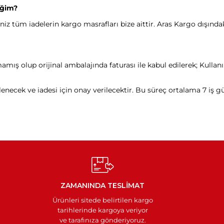
eğim?
tüm iadelerin kargo masrafları bize aittir. Aras Kargo dışındaki 
amış olup orijinal ambalajında faturası ile kabul edilerek; Kullan
elenecek ve iadesi için onay verilecektir. Bu süreç ortalama 7 iş 
ZAMANINDA TESLİMAT
Ürünleri sitede belirtilen kargo
tarihlerinde kargoya veriyor
ve tarafınıza gönderiyoruz.