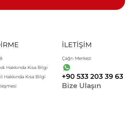
DİRME
İLETİŞİM
dı
Çağrı Merkezi
ıdı Hakkında Kısa Bilgi
+90 533 203 39 63
il Hakkında Kısa Bilgi
Bize Ulaşın
zleşmesi
t