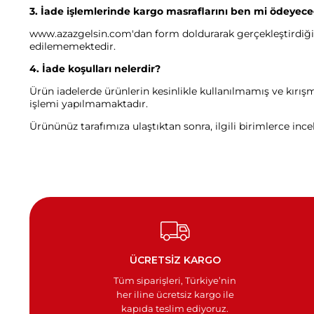
3. İade işlemlerinde kargo masraflarını ben mi ödeyec
www.azazgelsin.com'dan form doldurarak gerçekleştirdiğiniz 
edilememektedir.
4. İade koşulları nelerdir?
Ürün iadelerde ürünlerin kesinlikle kullanılmamış ve kırışm
işlemi yapılmamaktadır.
Ürününüz tarafımıza ulaştıktan sonra, ilgili birimlerce inc
ÜCRETSİZ KARGO
Tüm siparişleri, Türkiye’nin
her iline ücretsiz kargo ile
kapıda teslim ediyoruz.