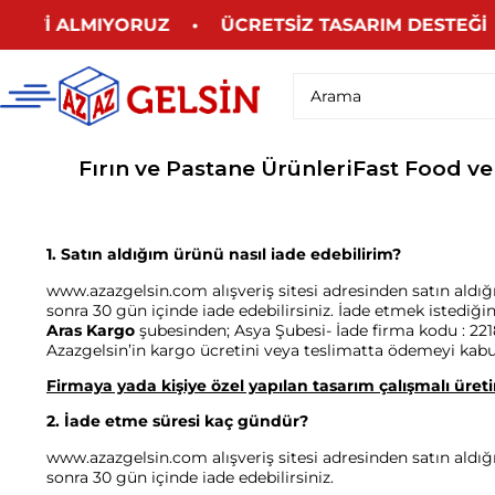
ÜCRETİ ALMIYORUZ • ÜCRETSİZ TASARIM DESTEĞİ 
Fırın ve Pastane Ürünleri
Fast Food ve
1. Satın aldığım ürünü nasıl iade edebilirim?
www.azazgelsin.com alışveriş sitesi adresinden satın aldığ
sonra 30 gün içinde iade edebilirsiniz. İade etmek istediği
Aras Kargo
şubesinden; Asya Şubesi- İade firma kodu :
22
Azazgelsin’in kargo ücretini veya teslimatta ödemeyi kab
Firmaya yada kişiye özel yapılan tasarım çalışmalı üre
2. İade etme süresi kaç gündür?
www.azazgelsin.com alışveriş sitesi adresinden satın aldığ
sonra 30 gün içinde iade edebilirsiniz.