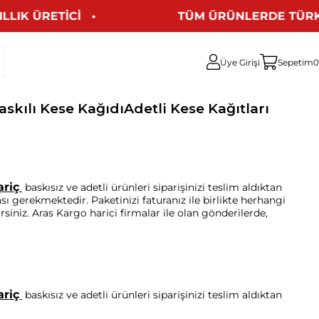
K ÜRETİCİ   •   
TÜM ÜRÜNLERDE TÜRKİYE
Üye Girişi
Sepetim
0
askılı Kese Kağıdı
Adetli Kese Kağıtları
ariç
baskısız ve adetli ürünleri siparişinizi teslim aldıktan
ı gerekmektedir. Paketinizi faturanız ile birlikte herhangi
rsiniz. Aras Kargo harici firmalar ile olan gönderilerde,
ariç
baskısız ve adetli ürünleri siparişinizi teslim aldıktan