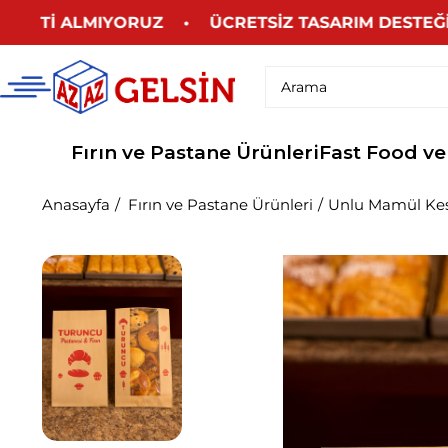
ETİ ALMIYORUZ • ÜCRETSİZ TASARIM DESTEĞİ • W
Fırın ve Pastane Ürünleri
Fast Food ve
Anasayfa
Fırın ve Pastane Ürünleri
Unlu Mamül Kese