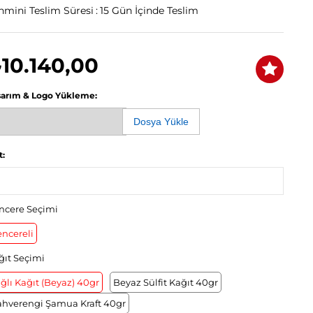
hmini Teslim Süresi
:
15 Gün İçinde Teslim
10.140,00
sarım & Logo Yükleme:
Dosya Yükle
t:
ncere Seçimi
ncereli
ğıt Seçimi
ğlı Kağıt (Beyaz) 40gr
Beyaz Sülfit Kağıt 40gr
ahverengi Şamua Kraft 40gr