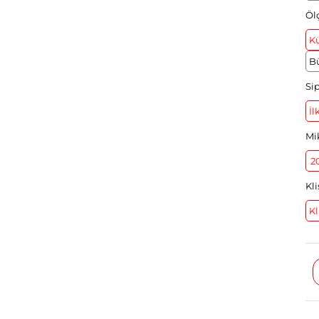
Öl
K
B
Si
İl
Mi
2
Kl
Kl