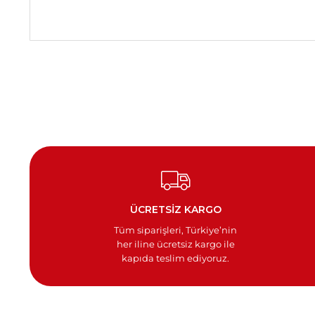
ÜCRETSİZ KARGO
Tüm siparişleri, Türkiye’nin
her iline ücretsiz kargo ile
kapıda teslim ediyoruz.