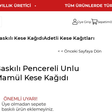
ETİCİ   •   
TÜM ÜRÜNLERDE TÜRKİYE'Nİ
Üye Girişi
Sepetim
0
askılı Kese Kağıdı
Adetli Kese Kağıtları
< < Önceki Sayfaya Dön
askılı Pencereli Unlu
amül Kese Kağıdı