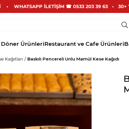
HATSAPP İLETİŞİM
☎
0533 203 39 63 •
30+ YILLIK ÜR
 Döner Ürünleri
Restaurant ve Cafe Ürünleri
B
 Kağıtları
Baskılı Pencereli Unlu Mamül Kese Kağıdı
B
M