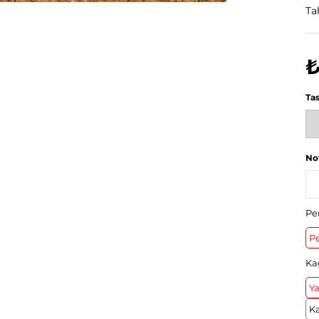
Ta
₺
Ta
No
Pe
Pe
Ka
Ya
K