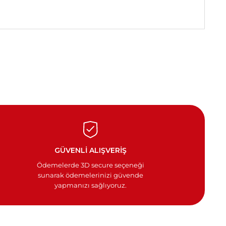
GÜVENLİ ALIŞVERİŞ
Ödemelerde 3D secure seçeneği
sunarak ödemelerinizi güvende
yapmanızı sağlıyoruz.