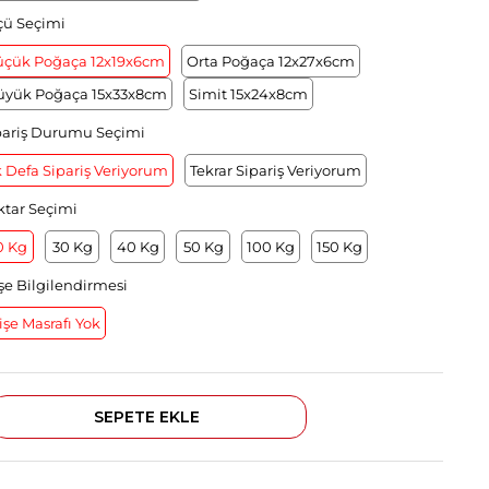
çü Seçimi
üçük Poğaça 12x19x6cm
Orta Poğaça 12x27x6cm
üyük Poğaça 15x33x8cm
Simit 15x24x8cm
pariş Durumu Seçimi
k Defa Sipariş Veriyorum
Tekrar Sipariş Veriyorum
ktar Seçimi
0 Kg
30 Kg
40 Kg
50 Kg
100 Kg
150 Kg
işe Bilgilendirmesi
işe Masrafı Yok