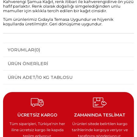
Kahverengi Şamua Kağıt, renk itibari ile kahverengidirve ön yüzü
hafif parlaktır. Renk olarak doğallığı simgelediğinden unlu
mamuller için sıklıkla tercih edilen bir kağıt cinsidir.
Tüm ürünlerimiz Gıdayla Temasa Uygundur ve hijyenik
koşullarda üretilmiştir. Geri dönüşüme uygundur.
YORUMLAR
(0)
ÜRÜN ÖNERILERI
ÜRÜN ADET/10 KG TABLOSU
ÜCRETSİZ KARGO
ZAMANINDA TESLİMAT
Tüm siparişleri, Türkiye’nin
her
Ürünleri sitede belirtilen kargo
iline ücretsiz kargo ile
kapıda
tarihlerinde kargoya veriyor
ve
teslim ediyoruz.
tarafınıza gönderiyoruz.