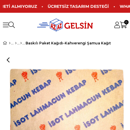
ÜCRETİ ALMIYORUZ • ÜCRETSİZ TASARIM DESTEĞİ • WHATS
0
Baskılı Paket Kağıdı-Kahverengi Şamua Kağıt