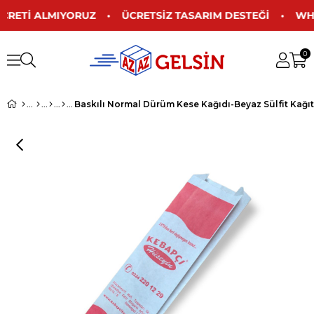
E ÜCRETİ ALMIYORUZ • ÜCRETSİZ TASARIM DESTEĞİ • WHA
0