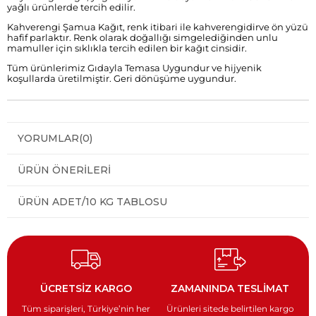
yağlı ürünlerde tercih edilir.
Kahverengi Şamua Kağıt, renk itibari ile kahverengidirve ön yüzü
hafif parlaktır. Renk olarak doğallığı simgelediğinden unlu
mamuller için sıklıkla tercih edilen bir kağıt cinsidir.
Tüm ürünlerimiz Gıdayla Temasa Uygundur ve hijyenik
koşullarda üretilmiştir. Geri dönüşüme uygundur.
YORUMLAR
(0)
ÜRÜN ÖNERILERI
ÜRÜN ADET/10 KG TABLOSU
ÜCRETSİZ KARGO
ZAMANINDA TESLİMAT
Tüm siparişleri, Türkiye’nin
her
Ürünleri sitede belirtilen kargo