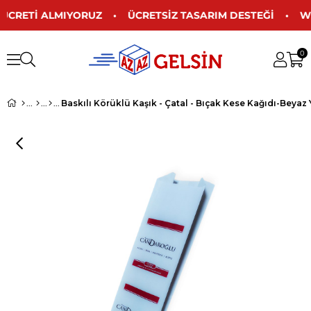
ŞE ÜCRETİ ALMIYORUZ • ÜCRETSİZ TASARIM DESTEĞİ • WH
0