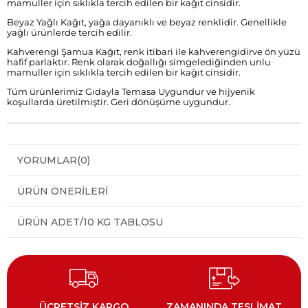
mamuller için sıklıkla tercih edilen bir kağıt cinsidir.
Beyaz Yağlı Kağıt, yağa dayanıklı ve beyaz renklidir. Genellikle
yağlı ürünlerde tercih edilir.
Kahverengi Şamua Kağıt, renk itibari ile kahverengidirve ön yüzü
hafif parlaktır. Renk olarak doğallığı simgelediğinden unlu
mamuller için sıklıkla tercih edilen bir kağıt cinsidir.
Tüm ürünlerimiz Gıdayla Temasa Uygundur ve hijyenik
koşullarda üretilmiştir. Geri dönüşüme uygundur.
YORUMLAR
(0)
ÜRÜN ÖNERILERI
ÜRÜN ADET/10 KG TABLOSU
ÜCRETSİZ KARGO
ZAMANINDA TESLİMAT